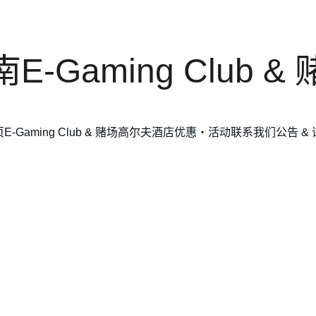
E-Gaming Club &
页
E-Gaming Club & 赌场
高尔夫
酒店
优惠・活动
联系我们
公告 &
胡志明］新山一高尔夫