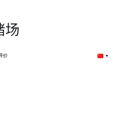
 赌场
 评价
lub 诺富特太