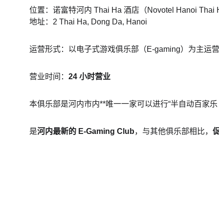
位置：诺富特河内 Thai Ha 酒店（Novotel Hanoi Thai
地址：2 Thai Ha, Dong Da, Hanoi
运营形式：以电子式游戏俱乐部（E-gaming）为主
营业时间：
24 小时营业
本俱乐部是河内市内**唯一一家可以进行“半自动百家乐（Semi Ba
是
河内最新的 E-Gaming Club
，与其他俱乐部相比，