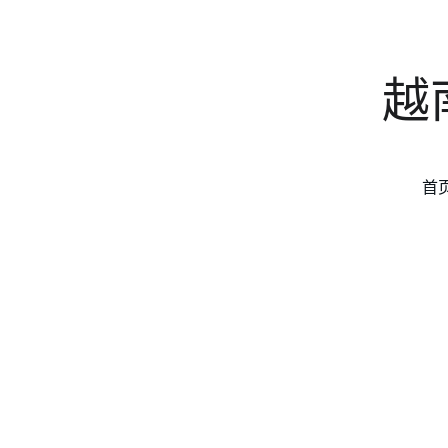
越南
首
［河内］Inf