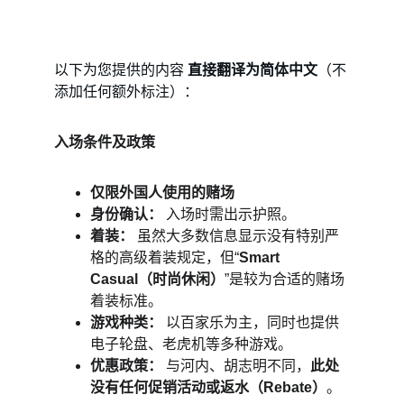
以下为您提供的内容 
直接翻译为简体中文
（不
添加任何额外标注）：
入场条件及政策
仅限外国人使用的赌场
身份确认：
 入场时需出示护照。
着装：
 虽然大多数信息显示没有特别严
格的高级着装规定，但“
Smart 
Casual（时尚休闲）
”是较为合适的赌场
着装标准。
游戏种类：
 以百家乐为主，同时也提供
电子轮盘、老虎机等多种游戏。
优惠政策：
 与河内、胡志明不同，
此处
没有任何促销活动或返水（Rebate）
。