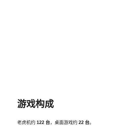
游戏构成
老虎机约 
122 台
，桌面游戏约 
22 台
。