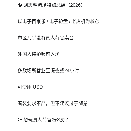
🧠 胡志明赌场特点总结（2026）
以电子百家乐 / 电子轮盘 / 老虎机为核心
市区几乎没有真人荷官桌台
外国人持护照可入场
多数场所营业至深夜或24小时
可使用 USD 
着装要求不严，但不建议过于随意
🎯 想玩真人荷官怎么办？