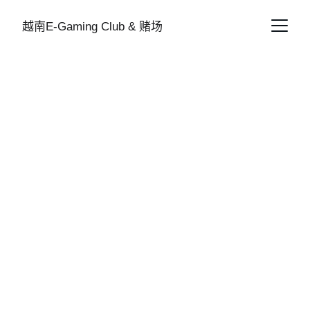
越南E-Gaming Club & 赌场
2026年胡志明市赌
场 & 电子娱乐城
（E-Gaming）总
整理
胡志明市的赌场以电子娱乐城（E-Gaming Club）为主，主
要提供电子百家乐、电子轮盘、老虎机等游戏，真人荷官桌
台在市区基本没有。大多数场所仅限外国人（需护照）入
场。