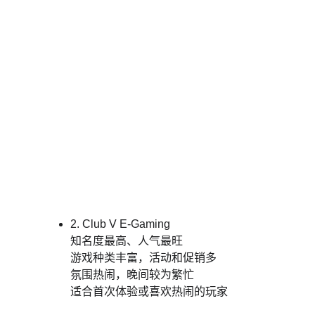
2. Club V E-Gaming
知名度最高、人气最旺
游戏种类丰富，活动和促销多
氛围热闹，晚间较为繁忙
适合首次体验或喜欢热闹的玩家