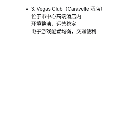
3. Vegas Club（Caravelle 酒店）
位于市中心高端酒店内
环境整洁，运营稳定
电子游戏配置均衡，交通便利