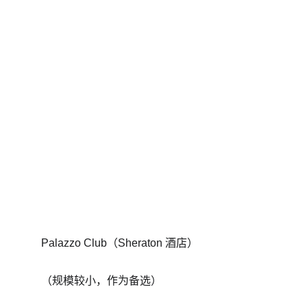
Palazzo Club（Sheraton 酒店）
（规模较小，作为备选）