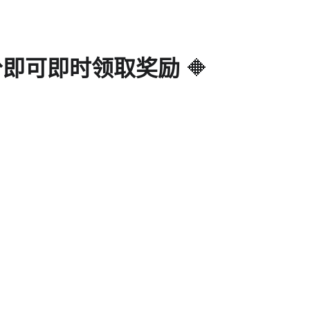
）— 积分即可即时领取奖励
 🔶