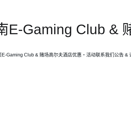
E-Gaming Club &
页
E-Gaming Club & 赌场
高尔夫
酒店
优惠・活动
联系我们
公告 &
内] Infinite 积分加