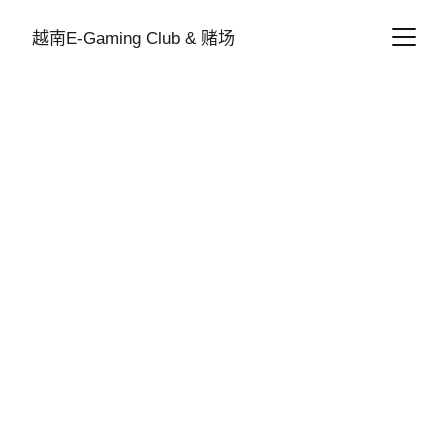
越南E-Gaming Club & 赌场
[河内] Infinite 12月
星期六幸运抽奖
为您介绍 2025年12月河内市区唯一的半百家乐俱乐部优惠
活动。
프로모션 & 이벤트
12/15/2025
1 分钟阅读