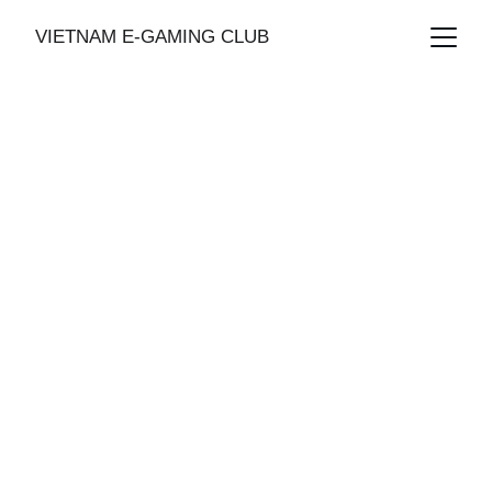
VIETNAM E-GAMING CLUB
[하노이] 박닌 그랜
드 피닉스 호텔
하노이 박닌에 위치, 하노이 유일 실카 사용 카지노 전용 호
텔 노이바이 국제공항 (하노이 공항)에서 약 30km 보통 차
로 약 1시간
호텔
12/1/2025
1 분 읽기