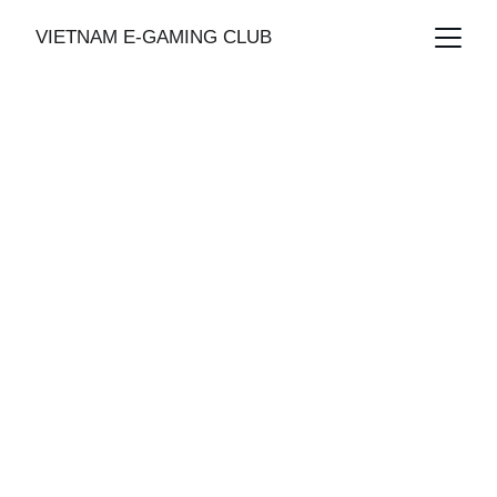
VIETNAM E-GAMING CLUB
[하노이] 다이라이
골프장
위치: 빈푹성(Vĩnh Phúc), Ngọc Thanh, Phúc Yên 지역 하
노이 중심부에서 차로 약 40km 거리 공항에서 차로 20분 거
리
하노이 골프
11/12/2025
1 분 읽기